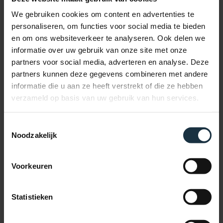
Start your marketing adventure
We gebruiken cookies om content en advertenties te
Over ons
personaliseren, om functies voor social media te bieden
Blog
en om ons websiteverkeer te analyseren. Ook delen we
Jobs
Nederlands
informatie over uw gebruik van onze site met onze
English
partners voor social media, adverteren en analyse. Deze
facebook
partners kunnen deze gegevens combineren met andere
linkedin
informatie die u aan ze heeft verstrekt of die ze hebben
instagram
verzameld op basis van uw gebruik van hun services.
tiktok
email
Toestemmingsselectie
Download nu jouw gratis GEO-checklist
Noodzakelijk
Naam
*
Voornaam
Voorkeuren
Achternaam
Statistieken