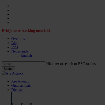
Skip
facebook
to
linkedin
main
instagram
content
tiktok
email
Bekijk onze tracking tutorials!
Over ons
Blog
Jobs
Nederlands
English
Hit enter to search or ESC to close
Search
Close
Search
Menu
Are Agency
Onze aanpak
Diensten
column 1