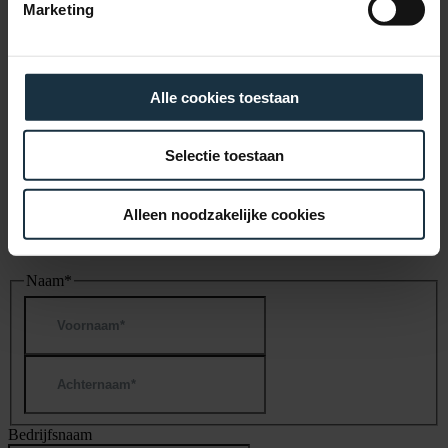
E-mailadres
*
Marketing
Bedrijfsnaam
*
Alle cookies toestaan
Selectie toestaan
×
Alleen noodzakelijke cookies
Schrijf je nu in en maak kans op een gratis data-
analyse
Naam
*
Voornaam
Achternaam
Bedrijfsnaam