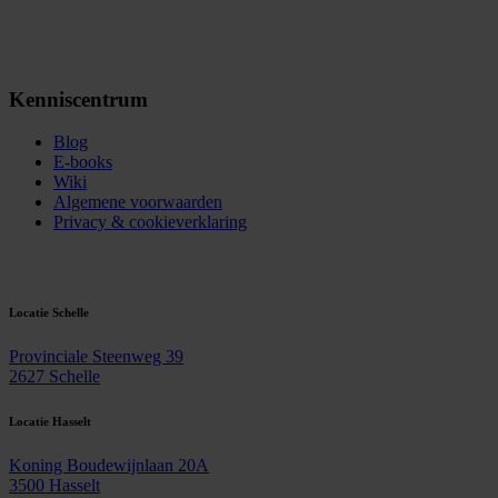
Kenniscentrum
Blog
E-books
Wiki
Algemene voorwaarden
Privacy & cookieverklaring
Contact
Locatie Schelle
Provinciale Steenweg 39
2627 Schelle
Locatie Hasselt
Koning Boudewijnlaan 20A
3500 Hasselt